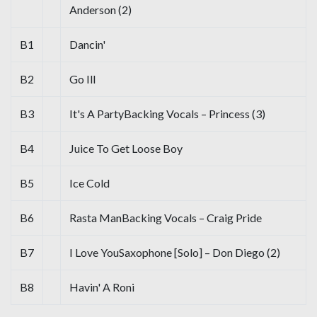
Anderson (2)
B1
Dancin'
B2
Go Ill
B3
It's A PartyBacking Vocals – Princess (3)
B4
Juice To Get Loose Boy
B5
Ice Cold
B6
Rasta ManBacking Vocals – Craig Pride
B7
I Love YouSaxophone [Solo] – Don Diego (2)
B8
Havin' A Roni