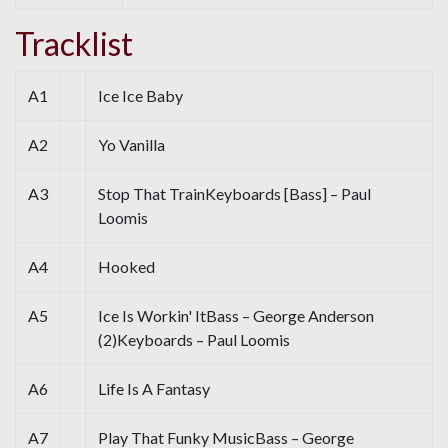
Tracklist
A1
Ice Ice Baby
A2
Yo Vanilla
A3
Stop That TrainKeyboards [Bass] – Paul
Loomis
A4
Hooked
A5
Ice Is Workin' ItBass – George Anderson
(2)Keyboards – Paul Loomis
A6
Life Is A Fantasy
A7
Play That Funky MusicBass – George