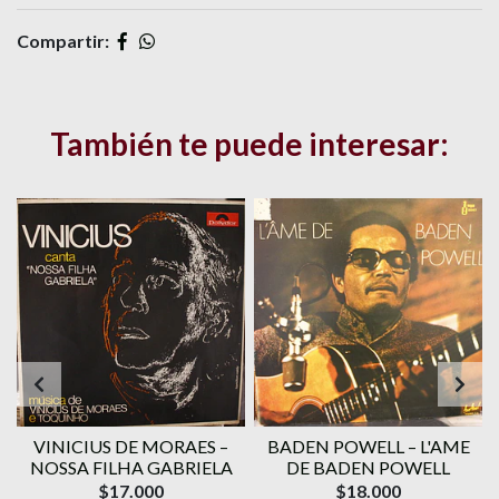
Compartir:
También te puede interesar:
VINICIUS DE MORAES ‎–
BADEN POWELL ‎– L'AME
1
NOSSA FILHA GABRIELA
DE BADEN POWELL
$17.000
$18.000